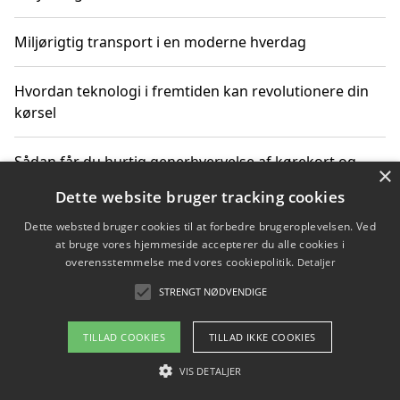
Miljørigtig transport i en moderne hverdag
Hvordan teknologi i fremtiden kan revolutionere din
kørsel
Sådan får du hurtig generhvervelse af kørekort og
×
kører mere miljøvenligt
Dette website bruger tracking cookies
Dette websted bruger cookies til at forbedre brugeroplevelsen. Ved
Sådan lærer du miljørigtig kørsel hos en køreskole i
at bruge vores hjemmeside accepterer du alle cookies i
Gentofte
overensstemmelse med vores cookiepolitik.
Detaljer
STRENGT NØDVENDIGE
Copyright 2026 - Pilanto Aps
TILLAD COOKIES
TILLAD IKKE COOKIES
Om / kontakt
Blog
Betingelser
VIS DETALJER