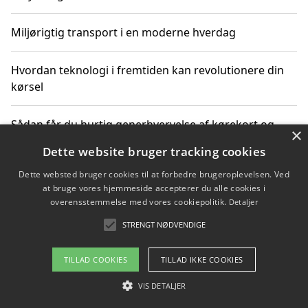
Miljørigtig transport i en moderne hverdag
Hvordan teknologi i fremtiden kan revolutionere din
kørsel
Sådan får du hurtig generhvervelse af kørekort og
×
kører mere miljøvenligt
Dette website bruger tracking cookies
Dette websted bruger cookies til at forbedre brugeroplevelsen. Ved
Sådan lærer du miljørigtig kørsel hos en køreskole i
at bruge vores hjemmeside accepterer du alle cookies i
Gentofte
overensstemmelse med vores cookiepolitik.
Detaljer
STRENGT NØDVENDIGE
Copyright 2026 - Pilanto Aps
TILLAD COOKIES
TILLAD IKKE COOKIES
Om / kontakt
Blog
Betingelser
VIS DETALJER