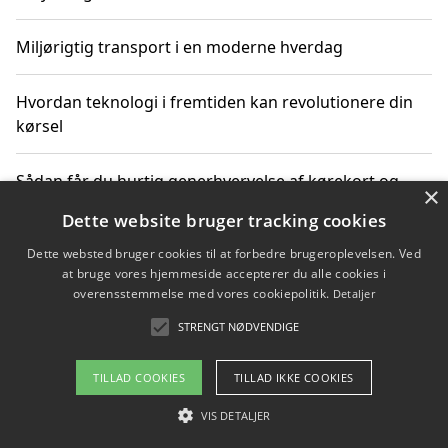
Miljørigtig transport i en moderne hverdag
Hvordan teknologi i fremtiden kan revolutionere din
kørsel
Sådan får du hurtig generhvervelse af kørekort og
×
kører mere miljøvenligt
Dette website bruger tracking cookies
Dette websted bruger cookies til at forbedre brugeroplevelsen. Ved
Sådan lærer du miljørigtig kørsel hos en køreskole i
at bruge vores hjemmeside accepterer du alle cookies i
Gentofte
overensstemmelse med vores cookiepolitik.
Detaljer
STRENGT NØDVENDIGE
Copyright 2026 - Pilanto Aps
TILLAD COOKIES
TILLAD IKKE COOKIES
Om / kontakt
Blog
Betingelser
VIS DETALJER