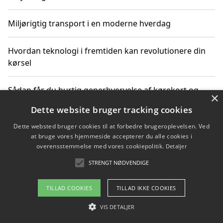
Miljørigtig transport i en moderne hverdag
Hvordan teknologi i fremtiden kan revolutionere din
kørsel
Sådan får du hurtig generhvervelse af kørekort og
×
kører mere miljøvenligt
Dette website bruger tracking cookies
Dette websted bruger cookies til at forbedre brugeroplevelsen. Ved
Sådan lærer du miljørigtig kørsel hos en køreskole i
at bruge vores hjemmeside accepterer du alle cookies i
Gentofte
overensstemmelse med vores cookiepolitik.
Detaljer
STRENGT NØDVENDIGE
Copyright 2026 - Pilanto Aps
TILLAD COOKIES
TILLAD IKKE COOKIES
Om / kontakt
Blog
Betingelser
VIS DETALJER