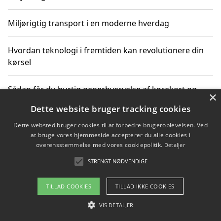
Miljørigtig transport i en moderne hverdag
Hvordan teknologi i fremtiden kan revolutionere din
kørsel
Sådan får du hurtig generhvervelse af kørekort og
×
kører mere miljøvenligt
Dette website bruger tracking cookies
Dette websted bruger cookies til at forbedre brugeroplevelsen. Ved
Sådan lærer du miljørigtig kørsel hos en køreskole i
at bruge vores hjemmeside accepterer du alle cookies i
Gentofte
overensstemmelse med vores cookiepolitik.
Detaljer
STRENGT NØDVENDIGE
Copyright 2026 - Pilanto Aps
TILLAD COOKIES
TILLAD IKKE COOKIES
Om / kontakt
Blog
Betingelser
VIS DETALJER