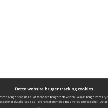
Dette website bruger tracking cookies
sted bruger cookies til at forbedre brugeroplevelsen. Ved at bruge vores 
ccepterer du alle cookies i overensstemmelse med vores cookiepolitik.
Detalj