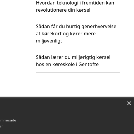
Hvordan teknologi i fremtiden kan
revolutionere din kørsel
Sådan får du hurtig generhvervelse
af kørekort og kører mere
miljøvenligt
Sådan lærer du miljørigtig kørsel
hos en køreskole i Gentofte
×
Om / kontakt
Blog
Betingelser
hjemmeside
er