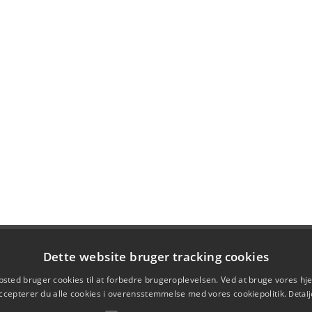
Dette website bruger tracking cookies
sted bruger cookies til at forbedre brugeroplevelsen. Ved at bruge vores 
ccepterer du alle cookies i overensstemmelse med vores cookiepolitik.
Detalj