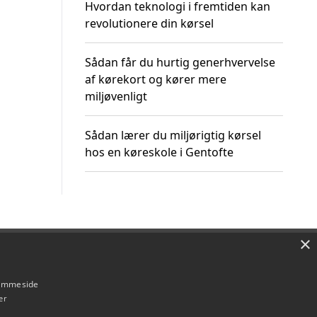
Hvordan teknologi i fremtiden kan
revolutionere din kørsel
Sådan får du hurtig generhvervelse
af kørekort og kører mere
miljøvenligt
Sådan lærer du miljørigtig kørsel
hos en køreskole i Gentofte
×
Om / kontakt
Blog
Betingelser
hjemmeside
er