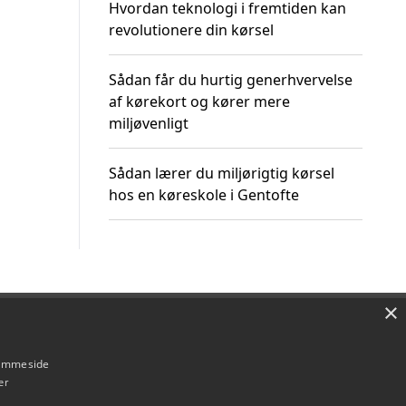
Hvordan teknologi i fremtiden kan
revolutionere din kørsel
Sådan får du hurtig generhvervelse
af kørekort og kører mere
miljøvenligt
Sådan lærer du miljørigtig kørsel
hos en køreskole i Gentofte
×
Om / kontakt
Blog
Betingelser
hjemmeside
er