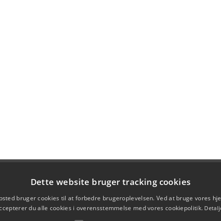
Dette website bruger tracking cookies
sted bruger cookies til at forbedre brugeroplevelsen. Ved at bruge vores 
ccepterer du alle cookies i overensstemmelse med vores cookiepolitik.
Detalj