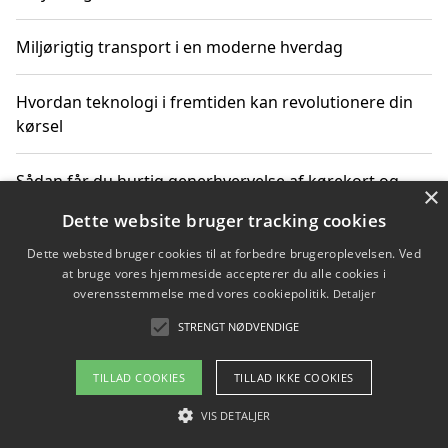
Miljørigtig transport i en moderne hverdag
Hvordan teknologi i fremtiden kan revolutionere din
kørsel
Sådan får du hurtig generhvervelse af kørekort og
×
kører mere miljøvenligt
Dette website bruger tracking cookies
Dette websted bruger cookies til at forbedre brugeroplevelsen. Ved
Sådan lærer du miljørigtig kørsel hos en køreskole i
at bruge vores hjemmeside accepterer du alle cookies i
Gentofte
overensstemmelse med vores cookiepolitik.
Detaljer
STRENGT NØDVENDIGE
Copyright 2026 - Pilanto Aps
TILLAD COOKIES
TILLAD IKKE COOKIES
Om / kontakt
Blog
Betingelser
VIS DETALJER