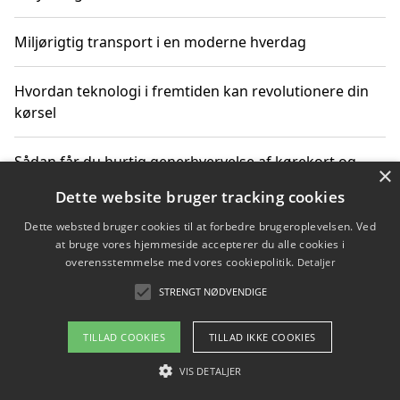
Miljørigtig transport i en moderne hverdag
Hvordan teknologi i fremtiden kan revolutionere din
kørsel
Sådan får du hurtig generhvervelse af kørekort og
×
kører mere miljøvenligt
Dette website bruger tracking cookies
Dette websted bruger cookies til at forbedre brugeroplevelsen. Ved
Sådan lærer du miljørigtig kørsel hos en køreskole i
at bruge vores hjemmeside accepterer du alle cookies i
Gentofte
overensstemmelse med vores cookiepolitik.
Detaljer
STRENGT NØDVENDIGE
Copyright 2026 - Pilanto Aps
TILLAD COOKIES
TILLAD IKKE COOKIES
Om / kontakt
Blog
Betingelser
VIS DETALJER