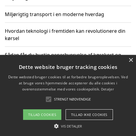
Miljørigtig transport i en moderne hverdag
Hvordan teknologi i fremtiden kan revolutionere din
kørsel
Sådan får du hurtig generhvervelse af kørekort og
×
kører mere miljøvenligt
Dette website bruger tracking cookies
Dette websted bruger cookies til at forbedre brugeroplevelsen. Ved
Sådan lærer du miljørigtig kørsel hos en køreskole i
at bruge vores hjemmeside accepterer du alle cookies i
Gentofte
overensstemmelse med vores cookiepolitik.
Detaljer
STRENGT NØDVENDIGE
Copyright 2026 - Pilanto Aps
TILLAD COOKIES
TILLAD IKKE COOKIES
Om / kontakt
Blog
Betingelser
VIS DETALJER