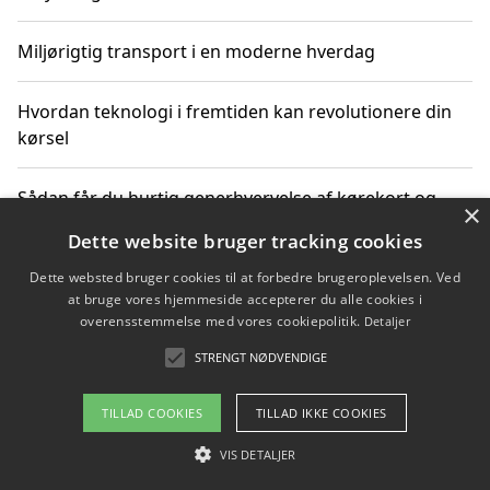
Miljørigtig transport i en moderne hverdag
Hvordan teknologi i fremtiden kan revolutionere din
kørsel
Sådan får du hurtig generhvervelse af kørekort og
×
kører mere miljøvenligt
Dette website bruger tracking cookies
Dette websted bruger cookies til at forbedre brugeroplevelsen. Ved
Sådan lærer du miljørigtig kørsel hos en køreskole i
at bruge vores hjemmeside accepterer du alle cookies i
Gentofte
overensstemmelse med vores cookiepolitik.
Detaljer
STRENGT NØDVENDIGE
Copyright 2026 - Pilanto Aps
TILLAD COOKIES
TILLAD IKKE COOKIES
Om / kontakt
Blog
Betingelser
VIS DETALJER