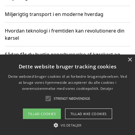
Miljørigtig transport i en moderne hverdag
Hvordan teknologi i fremtiden kan revolutionere din
kørsel
Sådan får du hurtig generhvervelse af kørekort og
×
kører mere miljøvenligt
Dette website bruger tracking cookies
Dette websted bruger cookies til at forbedre brugeroplevelsen. Ved
Sådan lærer du miljørigtig kørsel hos en køreskole i
at bruge vores hjemmeside accepterer du alle cookies i
Gentofte
overensstemmelse med vores cookiepolitik.
Detaljer
STRENGT NØDVENDIGE
Copyright 2026 - Pilanto Aps
TILLAD COOKIES
TILLAD IKKE COOKIES
Om / kontakt
Blog
Betingelser
VIS DETALJER