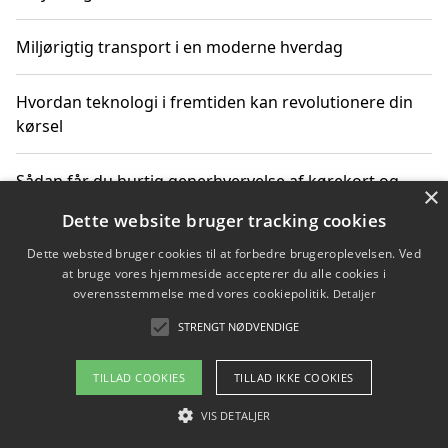
Miljørigtig transport i en moderne hverdag
Hvordan teknologi i fremtiden kan revolutionere din
kørsel
Sådan får du hurtig generhvervelse af kørekort og
×
kører mere miljøvenligt
Dette website bruger tracking cookies
Dette websted bruger cookies til at forbedre brugeroplevelsen. Ved
Sådan lærer du miljørigtig kørsel hos en køreskole i
at bruge vores hjemmeside accepterer du alle cookies i
Gentofte
overensstemmelse med vores cookiepolitik.
Detaljer
STRENGT NØDVENDIGE
Copyright 2026 - Pilanto Aps
TILLAD COOKIES
TILLAD IKKE COOKIES
Om / kontakt
Blog
Betingelser
VIS DETALJER