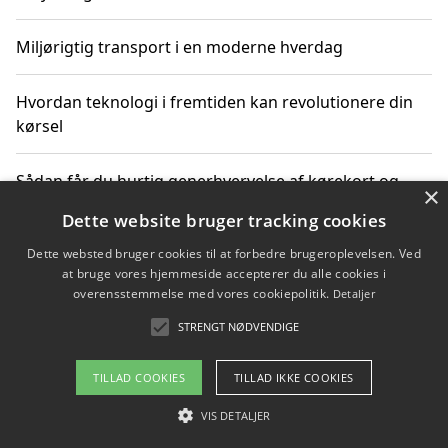
Miljørigtig transport i en moderne hverdag
Hvordan teknologi i fremtiden kan revolutionere din
kørsel
Sådan får du hurtig generhvervelse af kørekort og
×
kører mere miljøvenligt
Dette website bruger tracking cookies
Dette websted bruger cookies til at forbedre brugeroplevelsen. Ved
Sådan lærer du miljørigtig kørsel hos en køreskole i
at bruge vores hjemmeside accepterer du alle cookies i
Gentofte
overensstemmelse med vores cookiepolitik.
Detaljer
STRENGT NØDVENDIGE
Copyright 2026 - Pilanto Aps
TILLAD COOKIES
TILLAD IKKE COOKIES
Om / kontakt
Blog
Betingelser
VIS DETALJER