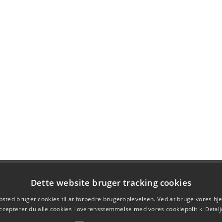
Dette website bruger tracking cookies
sted bruger cookies til at forbedre brugeroplevelsen. Ved at bruge vores 
ccepterer du alle cookies i overensstemmelse med vores cookiepolitik.
Detalj