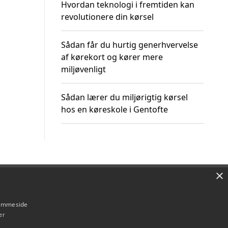
Hvordan teknologi i fremtiden kan
revolutionere din kørsel
Sådan får du hurtig generhvervelse
af kørekort og kører mere
miljøvenligt
Sådan lærer du miljørigtig kørsel
hos en køreskole i Gentofte
×
Om / kontakt
Blog
Betingelser
hjemmeside
er