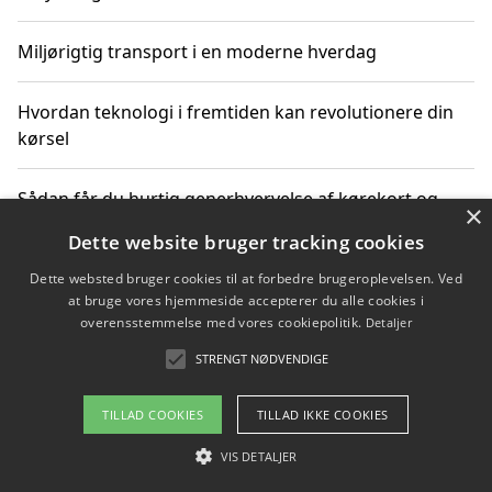
Miljørigtig transport i en moderne hverdag
Hvordan teknologi i fremtiden kan revolutionere din
kørsel
Sådan får du hurtig generhvervelse af kørekort og
×
kører mere miljøvenligt
Dette website bruger tracking cookies
Dette websted bruger cookies til at forbedre brugeroplevelsen. Ved
Sådan lærer du miljørigtig kørsel hos en køreskole i
at bruge vores hjemmeside accepterer du alle cookies i
Gentofte
overensstemmelse med vores cookiepolitik.
Detaljer
STRENGT NØDVENDIGE
Copyright 2026 - Pilanto Aps
TILLAD COOKIES
TILLAD IKKE COOKIES
Om / kontakt
Blog
Betingelser
VIS DETALJER