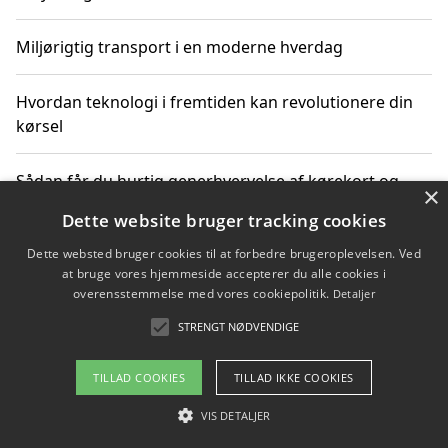
Miljørigtig transport i en moderne hverdag
Hvordan teknologi i fremtiden kan revolutionere din
kørsel
Sådan får du hurtig generhvervelse af kørekort og
×
kører mere miljøvenligt
Dette website bruger tracking cookies
Dette websted bruger cookies til at forbedre brugeroplevelsen. Ved
Sådan lærer du miljørigtig kørsel hos en køreskole i
at bruge vores hjemmeside accepterer du alle cookies i
Gentofte
overensstemmelse med vores cookiepolitik.
Detaljer
STRENGT NØDVENDIGE
Copyright 2026 - Pilanto Aps
TILLAD COOKIES
TILLAD IKKE COOKIES
Om / kontakt
Blog
Betingelser
VIS DETALJER