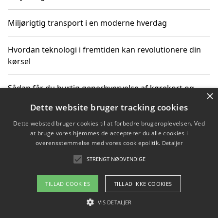
Miljørigtig transport i en moderne hverdag
Hvordan teknologi i fremtiden kan revolutionere din
kørsel
Sådan får du hurtig generhvervelse af kørekort og
×
kører mere miljøvenligt
Dette website bruger tracking cookies
Dette websted bruger cookies til at forbedre brugeroplevelsen. Ved
Sådan lærer du miljørigtig kørsel hos en køreskole i
at bruge vores hjemmeside accepterer du alle cookies i
Gentofte
overensstemmelse med vores cookiepolitik.
Detaljer
STRENGT NØDVENDIGE
Copyright 2026 - Pilanto Aps
TILLAD COOKIES
TILLAD IKKE COOKIES
Om / kontakt
Blog
Betingelser
VIS DETALJER