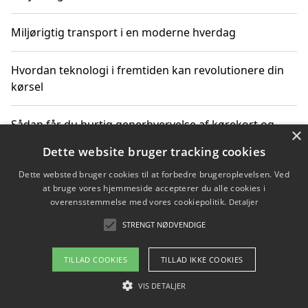
Miljørigtig transport i en moderne hverdag
Hvordan teknologi i fremtiden kan revolutionere din
kørsel
Sådan får du hurtig generhvervelse af kørekort og
×
kører mere miljøvenligt
Dette website bruger tracking cookies
Dette websted bruger cookies til at forbedre brugeroplevelsen. Ved
Sådan lærer du miljørigtig kørsel hos en køreskole i
at bruge vores hjemmeside accepterer du alle cookies i
Gentofte
overensstemmelse med vores cookiepolitik.
Detaljer
STRENGT NØDVENDIGE
Copyright 2026 - Pilanto Aps
TILLAD COOKIES
TILLAD IKKE COOKIES
Om / kontakt
Blog
Betingelser
VIS DETALJER