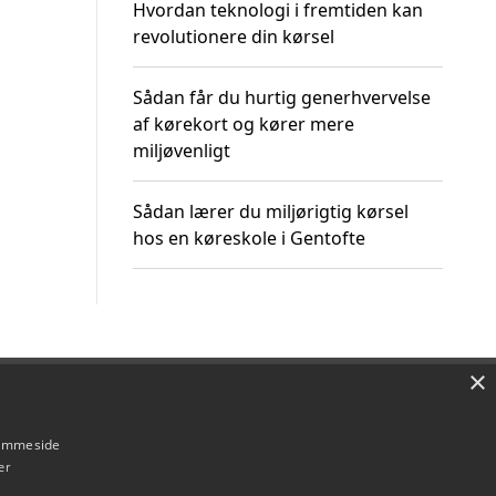
Hvordan teknologi i fremtiden kan
revolutionere din kørsel
Sådan får du hurtig generhvervelse
af kørekort og kører mere
miljøvenligt
Sådan lærer du miljørigtig kørsel
hos en køreskole i Gentofte
×
Om / kontakt
Blog
Betingelser
hjemmeside
er