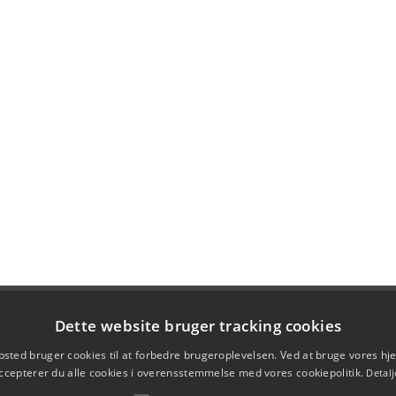
Dette website bruger tracking cookies
sted bruger cookies til at forbedre brugeroplevelsen. Ved at bruge vores 
ccepterer du alle cookies i overensstemmelse med vores cookiepolitik.
Detalj