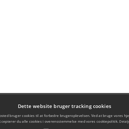
Dette website bruger tracking cookies
sted bruger cookies til at forbedre brugeroplevelsen. Ved at bruge vores 
ccepterer du alle cookies i overensstemmelse med vores cookiepolitik.
Detalj