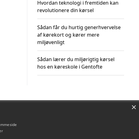
Hvordan teknologi i fremtiden kan
revolutionere din kørsel
Sådan får du hurtig generhvervelse
af kørekort og kører mere
miljøvenligt
Sådan lærer du miljørigtig kørsel
hos en køreskole i Gentofte
×
Om / kontakt
Blog
Betingelser
hjemmeside
er