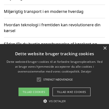
Miljørigtig transport i en moderne hverdag
Hvordan teknologi i fremtiden kan revolutionere din
kørsel
Sådan får du hurtig generhvervelse af kørekort og
×
kører mere miljøvenligt
Dette website bruger tracking cookies
Dette websted bruger cookies til at forbedre brugeroplevelsen. Ved
Sådan lærer du miljørigtig kørsel hos en køreskole i
at bruge vores hjemmeside accepterer du alle cookies i
Gentofte
overensstemmelse med vores cookiepolitik.
Detaljer
STRENGT NØDVENDIGE
Copyright 2026 - Pilanto Aps
TILLAD COOKIES
TILLAD IKKE COOKIES
Om / kontakt
Blog
Betingelser
VIS DETALJER