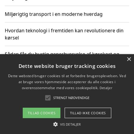
Miljørigtig transport i en moderne hverdag
Hvordan teknologi i fremtiden kan revolutionere din
kørsel
Sådan får du hurtig generhvervelse af kørekort og
×
kører mere miljøvenligt
Dette website bruger tracking cookies
Dette websted bruger cookies til at forbedre brugeroplevelsen. Ved
Sådan lærer du miljørigtig kørsel hos en køreskole i
at bruge vores hjemmeside accepterer du alle cookies i
Gentofte
overensstemmelse med vores cookiepolitik.
Detaljer
STRENGT NØDVENDIGE
Copyright 2026 - Pilanto Aps
TILLAD COOKIES
TILLAD IKKE COOKIES
Om / kontakt
Blog
Betingelser
VIS DETALJER