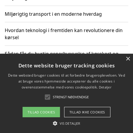
Miljørigtig transport i en moderne hverdag
Hvordan teknologi i fremtiden kan revolutionere din
kørsel
Sådan får du hurtig generhvervelse af kørekort og
×
kører mere miljøvenligt
Dette website bruger tracking cookies
Dette websted bruger cookies til at forbedre brugeroplevelsen. Ved
Sådan lærer du miljørigtig kørsel hos en køreskole i
at bruge vores hjemmeside accepterer du alle cookies i
Gentofte
overensstemmelse med vores cookiepolitik.
Detaljer
STRENGT NØDVENDIGE
Copyright 2026 - Pilanto Aps
TILLAD COOKIES
TILLAD IKKE COOKIES
Om / kontakt
Blog
Betingelser
VIS DETALJER