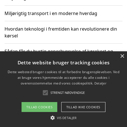
Miljørigtig transport i en moderne hverdag
Hvordan teknologi i fremtiden kan revolutionere din
kørsel
Sådan får du hurtig generhvervelse af kørekort og
×
kører mere miljøvenligt
Dette website bruger tracking cookies
Dette websted bruger cookies til at forbedre brugeroplevelsen. Ved
Sådan lærer du miljørigtig kørsel hos en køreskole i
at bruge vores hjemmeside accepterer du alle cookies i
Gentofte
overensstemmelse med vores cookiepolitik.
Detaljer
STRENGT NØDVENDIGE
Copyright 2026 - Pilanto Aps
TILLAD COOKIES
TILLAD IKKE COOKIES
Om / kontakt
Blog
Betingelser
VIS DETALJER