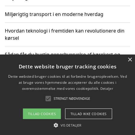
Miljørigtig transport i en moderne hverdag
Hvordan teknologi i fremtiden kan revolutionere din
kørsel
Sådan får du hurtig generhvervelse af kørekort og
×
kører mere miljøvenligt
Dette website bruger tracking cookies
Dette websted bruger cookies til at forbedre brugeroplevelsen. Ved
Sådan lærer du miljørigtig kørsel hos en køreskole i
at bruge vores hjemmeside accepterer du alle cookies i
Gentofte
overensstemmelse med vores cookiepolitik.
Detaljer
STRENGT NØDVENDIGE
Copyright 2026 - Pilanto Aps
TILLAD COOKIES
TILLAD IKKE COOKIES
Om / kontakt
Blog
Betingelser
VIS DETALJER