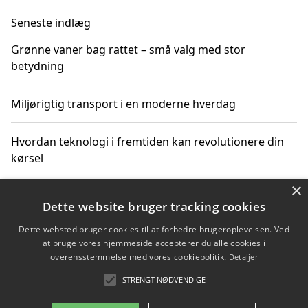
Seneste indlæg
Grønne vaner bag rattet – små valg med stor
betydning
Miljørigtig transport i en moderne hverdag
Hvordan teknologi i fremtiden kan revolutionere din
kørsel
×
Sådan får du hurtig generhvervelse af kørekort og
Dette website bruger tracking cookies
kører mere miljøvenligt
Dette websted bruger cookies til at forbedre brugeroplevelsen. Ved
at bruge vores hjemmeside accepterer du alle cookies i
Sådan lærer du miljørigtig kørsel hos en køreskole i
overensstemmelse med vores cookiepolitik.
Detaljer
Gentofte
STRENGT NØDVENDIGE