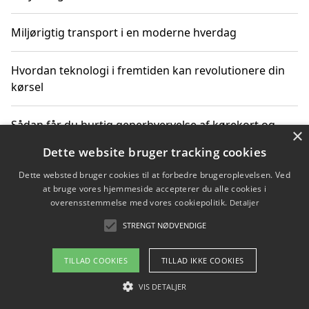
Miljørigtig transport i en moderne hverdag
Hvordan teknologi i fremtiden kan revolutionere din
kørsel
Sådan får du hurtig generhvervelse af kørekort og
×
kører mere miljøvenligt
Dette website bruger tracking cookies
Dette websted bruger cookies til at forbedre brugeroplevelsen. Ved
Sådan lærer du miljørigtig kørsel hos en køreskole i
at bruge vores hjemmeside accepterer du alle cookies i
Gentofte
overensstemmelse med vores cookiepolitik.
Detaljer
STRENGT NØDVENDIGE
Copyright 2026 - Pilanto Aps
TILLAD COOKIES
TILLAD IKKE COOKIES
Om / kontakt
Blog
Betingelser
VIS DETALJER