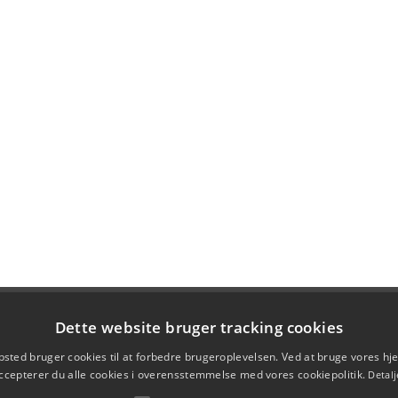
Dette website bruger tracking cookies
sted bruger cookies til at forbedre brugeroplevelsen. Ved at bruge vores 
ccepterer du alle cookies i overensstemmelse med vores cookiepolitik.
Detalj