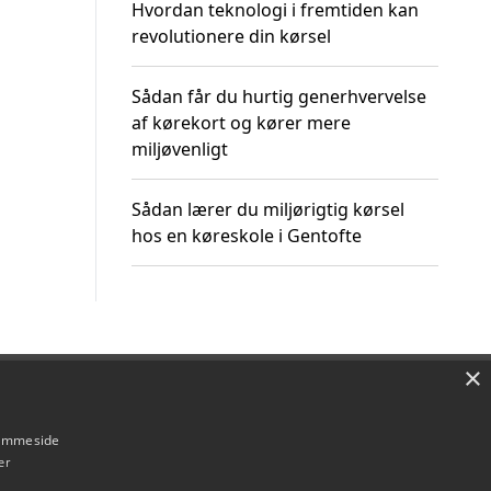
Hvordan teknologi i fremtiden kan
revolutionere din kørsel
Sådan får du hurtig generhvervelse
af kørekort og kører mere
miljøvenligt
Sådan lærer du miljørigtig kørsel
hos en køreskole i Gentofte
×
Om / kontakt
Blog
Betingelser
hjemmeside
er