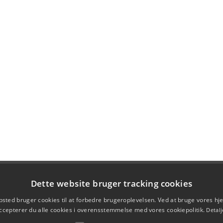
Dette website bruger tracking cookies
sted bruger cookies til at forbedre brugeroplevelsen. Ved at bruge vores 
ccepterer du alle cookies i overensstemmelse med vores cookiepolitik.
Detalj