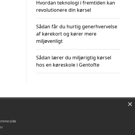
Hvordan teknologi i fremtiden kan
revolutionere din kørsel
Sådan får du hurtig generhvervelse
af kørekort og kører mere
miljøvenligt
Sådan lærer du miljørigtig kørsel
hos en køreskole i Gentofte
×
Om / kontakt
Blog
Betingelser
hjemmeside
er