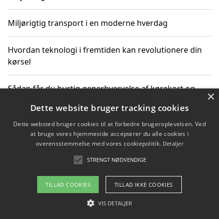
Miljørigtig transport i en moderne hverdag
Hvordan teknologi i fremtiden kan revolutionere din
kørsel
Sådan får du hurtig generhvervelse af kørekort og
×
kører mere miljøvenligt
Dette website bruger tracking cookies
Dette websted bruger cookies til at forbedre brugeroplevelsen. Ved
Sådan lærer du miljørigtig kørsel hos en køreskole i
at bruge vores hjemmeside accepterer du alle cookies i
Gentofte
overensstemmelse med vores cookiepolitik.
Detaljer
STRENGT NØDVENDIGE
Copyright 2026 - Pilanto Aps
TILLAD COOKIES
TILLAD IKKE COOKIES
Om / kontakt
Blog
Betingelser
VIS DETALJER