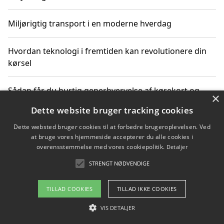
Miljørigtig transport i en moderne hverdag
Hvordan teknologi i fremtiden kan revolutionere din
kørsel
Sådan får du hurtig generhvervelse af kørekort og
×
kører mere miljøvenligt
Dette website bruger tracking cookies
Dette websted bruger cookies til at forbedre brugeroplevelsen. Ved
Sådan lærer du miljørigtig kørsel hos en køreskole i
at bruge vores hjemmeside accepterer du alle cookies i
Gentofte
overensstemmelse med vores cookiepolitik.
Detaljer
STRENGT NØDVENDIGE
Copyright 2026 - Pilanto Aps
TILLAD COOKIES
TILLAD IKKE COOKIES
Om / kontakt
Blog
Betingelser
VIS DETALJER