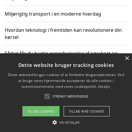
Miljørigtig transport i en moderne hverdag
Hvordan teknologi i fremtiden kan revolutionere din
kørsel
Sådan får du hurtig generhvervelse af kørekort og
×
kører mere miljøvenligt
Dette website bruger tracking cookies
Dette websted bruger cookies til at forbedre brugeroplevelsen. Ved
Sådan lærer du miljørigtig kørsel hos en køreskole i
at bruge vores hjemmeside accepterer du alle cookies i
Gentofte
overensstemmelse med vores cookiepolitik.
Detaljer
STRENGT NØDVENDIGE
Copyright 2026 - Pilanto Aps
TILLAD COOKIES
TILLAD IKKE COOKIES
Om / kontakt
Blog
Betingelser
VIS DETALJER