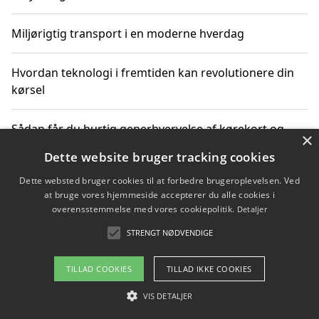
Miljørigtig transport i en moderne hverdag
Hvordan teknologi i fremtiden kan revolutionere din
kørsel
Sådan får du hurtig generhvervelse af kørekort og
×
kører mere miljøvenligt
Dette website bruger tracking cookies
Dette websted bruger cookies til at forbedre brugeroplevelsen. Ved
Sådan lærer du miljørigtig kørsel hos en køreskole i
at bruge vores hjemmeside accepterer du alle cookies i
Gentofte
overensstemmelse med vores cookiepolitik.
Detaljer
STRENGT NØDVENDIGE
Copyright 2026 - Pilanto Aps
TILLAD COOKIES
TILLAD IKKE COOKIES
Om / kontakt
Blog
Betingelser
VIS DETALJER