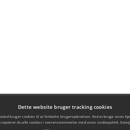
Dette website bruger tracking cookies
sted bruger cookies til at forbedre brugeroplevelsen. Ved at bruge vores 
ccepterer du alle cookies i overensstemmelse med vores cookiepolitik.
Detalj