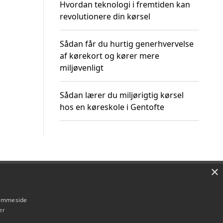
Hvordan teknologi i fremtiden kan
revolutionere din kørsel
Sådan får du hurtig generhvervelse
af kørekort og kører mere
miljøvenligt
Sådan lærer du miljørigtig kørsel
hos en køreskole i Gentofte
×
Om / kontakt
Blog
Betingelser
hjemmeside
er