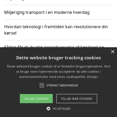
Miljørigtig transport i en moderne hverdag
Hvordan teknologi i fremtiden kan revolutionere din
kørsel
Sådan får du hurtig generhvervelse af kørekort og
×
kører mere miljøvenligt
Dette website bruger tracking cookies
Dette websted bruger cookies til at forbedre brugeroplevelsen. Ved
Sådan lærer du miljørigtig kørsel hos en køreskole i
at bruge vores hjemmeside accepterer du alle cookies i
Gentofte
overensstemmelse med vores cookiepolitik.
Detaljer
STRENGT NØDVENDIGE
Copyright 2026 - Pilanto Aps
TILLAD COOKIES
TILLAD IKKE COOKIES
Om / kontakt
Blog
Betingelser
VIS DETALJER