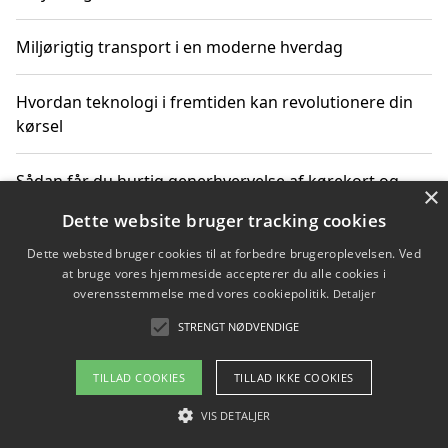
Miljørigtig transport i en moderne hverdag
Hvordan teknologi i fremtiden kan revolutionere din
kørsel
Sådan får du hurtig generhvervelse af kørekort og
×
kører mere miljøvenligt
Dette website bruger tracking cookies
Dette websted bruger cookies til at forbedre brugeroplevelsen. Ved
Sådan lærer du miljørigtig kørsel hos en køreskole i
at bruge vores hjemmeside accepterer du alle cookies i
Gentofte
overensstemmelse med vores cookiepolitik.
Detaljer
STRENGT NØDVENDIGE
Copyright 2026 - Pilanto Aps
TILLAD COOKIES
TILLAD IKKE COOKIES
Om / kontakt
Blog
Betingelser
VIS DETALJER