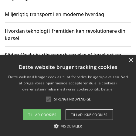
Miljørigtig transport i en moderne hverdag
Hvordan teknologi i fremtiden kan revolutionere din
kørsel
Sådan får du hurtig generhvervelse af kørekort og
×
kører mere miljøvenligt
Dette website bruger tracking cookies
Dette websted bruger cookies til at forbedre brugeroplevelsen. Ved
Sådan lærer du miljørigtig kørsel hos en køreskole i
at bruge vores hjemmeside accepterer du alle cookies i
Gentofte
overensstemmelse med vores cookiepolitik.
Detaljer
STRENGT NØDVENDIGE
Copyright 2026 - Pilanto Aps
TILLAD COOKIES
TILLAD IKKE COOKIES
Om / kontakt
Blog
Betingelser
VIS DETALJER