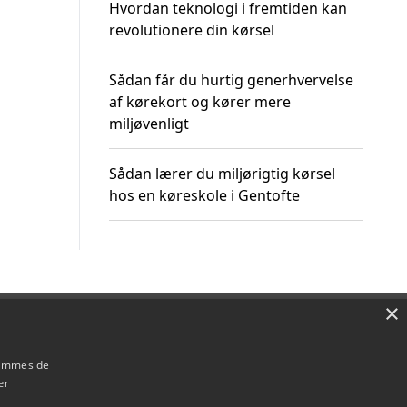
Hvordan teknologi i fremtiden kan
revolutionere din kørsel
Sådan får du hurtig generhvervelse
af kørekort og kører mere
miljøvenligt
Sådan lærer du miljørigtig kørsel
hos en køreskole i Gentofte
×
Om / kontakt
Blog
Betingelser
hjemmeside
er