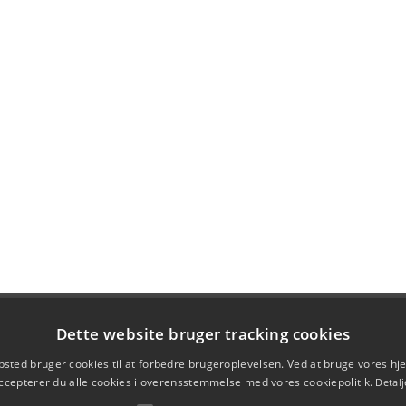
Dette website bruger tracking cookies
sted bruger cookies til at forbedre brugeroplevelsen. Ved at bruge vores 
ccepterer du alle cookies i overensstemmelse med vores cookiepolitik.
Detalj