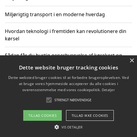
Miljørigtig transport i en moderne hverdag
Hvordan teknologi i fremtiden kan revolutionere din
kørsel
Sådan får du hurtig generhvervelse af kørekort og
×
kører mere miljøvenligt
Dette website bruger tracking cookies
Dette websted bruger cookies til at forbedre brugeroplevelsen. Ved
Sådan lærer du miljørigtig kørsel hos en køreskole i
at bruge vores hjemmeside accepterer du alle cookies i
Gentofte
overensstemmelse med vores cookiepolitik.
Detaljer
STRENGT NØDVENDIGE
Copyright 2026 - Pilanto Aps
TILLAD COOKIES
TILLAD IKKE COOKIES
Om / kontakt
Blog
Betingelser
VIS DETALJER