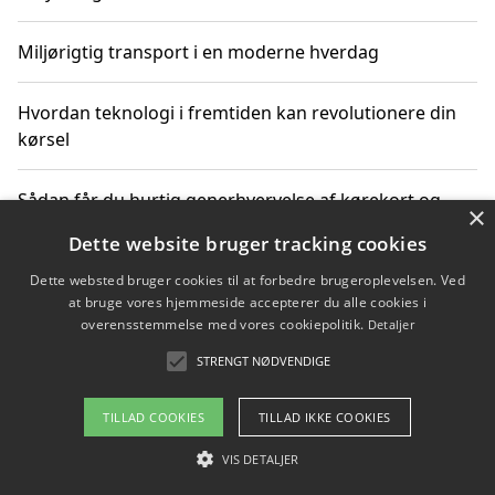
Miljørigtig transport i en moderne hverdag
Hvordan teknologi i fremtiden kan revolutionere din
kørsel
Sådan får du hurtig generhvervelse af kørekort og
×
kører mere miljøvenligt
Dette website bruger tracking cookies
Dette websted bruger cookies til at forbedre brugeroplevelsen. Ved
Sådan lærer du miljørigtig kørsel hos en køreskole i
at bruge vores hjemmeside accepterer du alle cookies i
Gentofte
overensstemmelse med vores cookiepolitik.
Detaljer
STRENGT NØDVENDIGE
Copyright 2026 - Pilanto Aps
TILLAD COOKIES
TILLAD IKKE COOKIES
Om / kontakt
Blog
Betingelser
VIS DETALJER