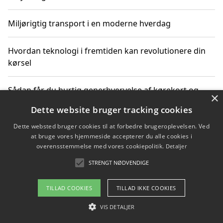
Miljørigtig transport i en moderne hverdag
Hvordan teknologi i fremtiden kan revolutionere din
kørsel
Sådan får du hurtig generhvervelse af kørekort og
×
kører mere miljøvenligt
Dette website bruger tracking cookies
Dette websted bruger cookies til at forbedre brugeroplevelsen. Ved
Sådan lærer du miljørigtig kørsel hos en køreskole i
at bruge vores hjemmeside accepterer du alle cookies i
Gentofte
overensstemmelse med vores cookiepolitik.
Detaljer
STRENGT NØDVENDIGE
Copyright 2026 - Pilanto Aps
TILLAD COOKIES
TILLAD IKKE COOKIES
Om / kontakt
Blog
Betingelser
VIS DETALJER