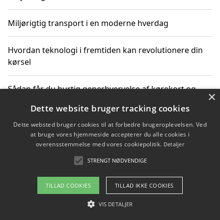
Miljørigtig transport i en moderne hverdag
Hvordan teknologi i fremtiden kan revolutionere din
kørsel
Sådan får du hurtig generhvervelse af kørekort og
×
kører mere miljøvenligt
Dette website bruger tracking cookies
Dette websted bruger cookies til at forbedre brugeroplevelsen. Ved
Sådan lærer du miljørigtig kørsel hos en køreskole i
at bruge vores hjemmeside accepterer du alle cookies i
Gentofte
overensstemmelse med vores cookiepolitik.
Detaljer
STRENGT NØDVENDIGE
Copyright 2026 - Pilanto Aps
TILLAD COOKIES
TILLAD IKKE COOKIES
Om / kontakt
Blog
Betingelser
VIS DETALJER