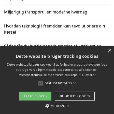
Miljørigtig transport i en moderne hverdag
Hvordan teknologi i fremtiden kan revolutionere din
kørsel
Sådan får du hurtig generhvervelse af kørekort og
×
kører mere miljøvenligt
Dette website bruger tracking cookies
Dette websted bruger cookies til at forbedre brugeroplevelsen. Ved
Sådan lærer du miljørigtig kørsel hos en køreskole i
at bruge vores hjemmeside accepterer du alle cookies i
Gentofte
overensstemmelse med vores cookiepolitik.
Detaljer
STRENGT NØDVENDIGE
Copyright 2026 - Pilanto Aps
TILLAD COOKIES
TILLAD IKKE COOKIES
Om / kontakt
Blog
Betingelser
VIS DETALJER