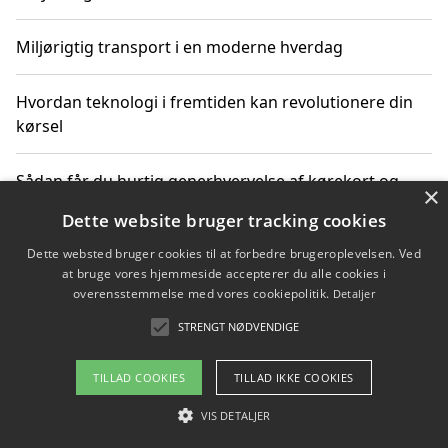
Miljørigtig transport i en moderne hverdag
Hvordan teknologi i fremtiden kan revolutionere din
kørsel
Sådan får du hurtig generhvervelse af kørekort og
×
kører mere miljøvenligt
Dette website bruger tracking cookies
Dette websted bruger cookies til at forbedre brugeroplevelsen. Ved
Sådan lærer du miljørigtig kørsel hos en køreskole i
at bruge vores hjemmeside accepterer du alle cookies i
Gentofte
overensstemmelse med vores cookiepolitik.
Detaljer
STRENGT NØDVENDIGE
Copyright 2026 - Pilanto Aps
TILLAD COOKIES
TILLAD IKKE COOKIES
Om / kontakt
Blog
Betingelser
VIS DETALJER