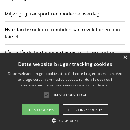
Miljørigtig transport i en moderne hverdag
Hvordan teknologi i fremtiden kan revolutionere din
kørsel
Sådan får du hurtig generhvervelse af kørekort og
×
kører mere miljøvenligt
Dette website bruger tracking cookies
Dette websted bruger cookies til at forbedre brugeroplevelsen. Ved
Sådan lærer du miljørigtig kørsel hos en køreskole i
at bruge vores hjemmeside accepterer du alle cookies i
Gentofte
overensstemmelse med vores cookiepolitik.
Detaljer
STRENGT NØDVENDIGE
Copyright 2026 - Pilanto Aps
TILLAD COOKIES
TILLAD IKKE COOKIES
Om / kontakt
Blog
Betingelser
VIS DETALJER