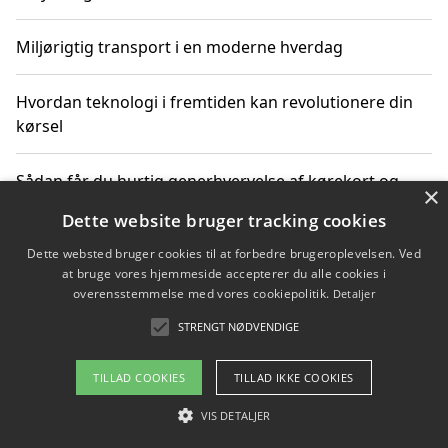
Miljørigtig transport i en moderne hverdag
Hvordan teknologi i fremtiden kan revolutionere din
kørsel
Sådan får du hurtig generhvervelse af kørekort og
×
kører mere miljøvenligt
Dette website bruger tracking cookies
Dette websted bruger cookies til at forbedre brugeroplevelsen. Ved
Sådan lærer du miljørigtig kørsel hos en køreskole i
at bruge vores hjemmeside accepterer du alle cookies i
Gentofte
overensstemmelse med vores cookiepolitik.
Detaljer
STRENGT NØDVENDIGE
Copyright 2026 - Pilanto Aps
TILLAD COOKIES
TILLAD IKKE COOKIES
Om / kontakt
Blog
Betingelser
VIS DETALJER