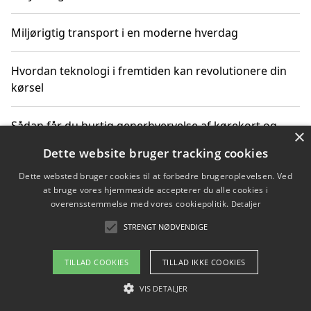
Miljørigtig transport i en moderne hverdag
Hvordan teknologi i fremtiden kan revolutionere din
kørsel
Sådan får du hurtig generhvervelse af kørekort og
×
kører mere miljøvenligt
Dette website bruger tracking cookies
Dette websted bruger cookies til at forbedre brugeroplevelsen. Ved
Sådan lærer du miljørigtig kørsel hos en køreskole i
at bruge vores hjemmeside accepterer du alle cookies i
Gentofte
overensstemmelse med vores cookiepolitik.
Detaljer
STRENGT NØDVENDIGE
Copyright 2026 - Pilanto Aps
TILLAD COOKIES
TILLAD IKKE COOKIES
Om / kontakt
Blog
Betingelser
VIS DETALJER