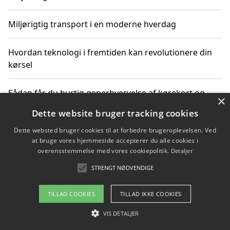
Miljørigtig transport i en moderne hverdag
Hvordan teknologi i fremtiden kan revolutionere din
kørsel
Sådan får du hurtig generhvervelse af kørekort og
×
kører mere miljøvenligt
Dette website bruger tracking cookies
Dette websted bruger cookies til at forbedre brugeroplevelsen. Ved
Sådan lærer du miljørigtig kørsel hos en køreskole i
at bruge vores hjemmeside accepterer du alle cookies i
Gentofte
overensstemmelse med vores cookiepolitik.
Detaljer
STRENGT NØDVENDIGE
Copyright 2026 - Pilanto Aps
TILLAD COOKIES
TILLAD IKKE COOKIES
Om / kontakt
Blog
Betingelser
VIS DETALJER